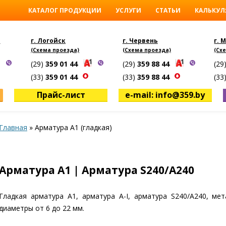
КАТАЛОГ ПРОДУКЦИИ
УСЛУГИ
СТАТЬИ
КАЛЬКУЛ
)
г. Логойск
г. Червень
г. 
(Схема проезда)
(Схема проезда)
(Сх
(29)
359 01 44
(29)
359 88 44
(29
(33)
359 01 44
(33)
359 88 44
(33
Прайс-лист
e-mail: info@359.by
Главная
»
Арматура А1 (гладкая)
Арматура А1 | Арматура S240/А240
Гладкая арматура А1, арматура А-I, арматура S240/А240, мет
диаметры от 6 до 22 мм.