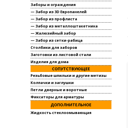
Заборы и ограждения
— Забор из 3D Европанелей
— Забор из профлиста
— Забор из металлоштакетника
— Жалюзийный забор
— Забор из сетки-рабица
Столбики для заборов
Заготовки из листовой стали
Изделия для дома
СОПУТСТВУЮЩЕЕ
Резьбовые шпильки и другие метизы
Колпачки и заглушки
Петли дверные и воротные
Фиксаторы для арматуры
ДОПОЛНИТЕЛЬНОЕ
Жидкость стеклоомывающая