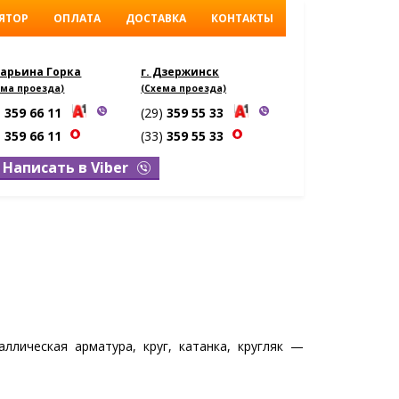
ЯТОР
ОПЛАТА
ДОСТАВКА
КОНТАКТЫ
Марьина Горка
г. Дзержинск
ема проезда)
(Схема проезда)
)
359 66 11
(29)
359 55 33
)
359 66 11
(33)
359 55 33
Написать в Viber
аллическая арматура, круг, катанка, кругляк —