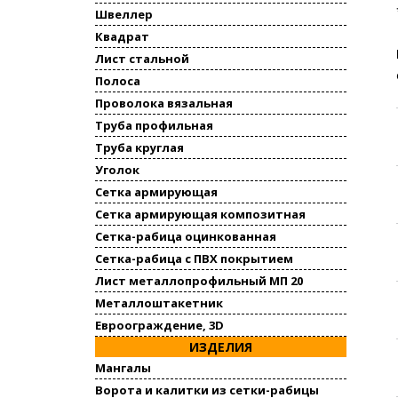
Швеллер
Квадрат
Лист стальной
Полоса
Проволока вязальная
Труба профильная
Труба круглая
Уголок
Сетка армирующая
Сетка армирующая композитная
Сетка-рабица оцинкованная
Сетка-рабица с ПВХ покрытием
Лист металлопрофильный МП 20
Металлоштакетник
Евроограждение, 3D
ИЗДЕЛИЯ
Мангалы
Ворота и калитки из сетки-рабицы