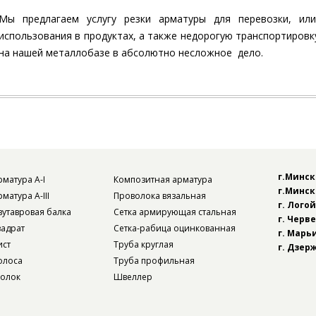
Мы предлагаем услугу резки арматуры для перевозки, ил
использования в продуктах, а также недорогую транспортировк
на нашей металлобазе в абсолютно несложное дело.
г.Минск
рматура А-I
Композитная арматура
г.Минск
матура А-III
Проволока вязальная
г. Лого
вутавровая балка
Сетка армирующая стальная
г. Черв
вадрат
Сетка-рабица оцинкованная
г. Марь
ист
Труба круглая
г. Дзер
олоса
Труба профильная
голок
Швеллер