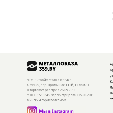
А
Ар
Д
ЧТУП "СтройМеталлЭнергия"
К
г. Минск, пер. Промышленный, 11 пом.31
Л
В торговом реестре с 28.09.2011,
П
УНП 191553845, зарегистрирован 15.03.2011
У
Минским горисполкомом.