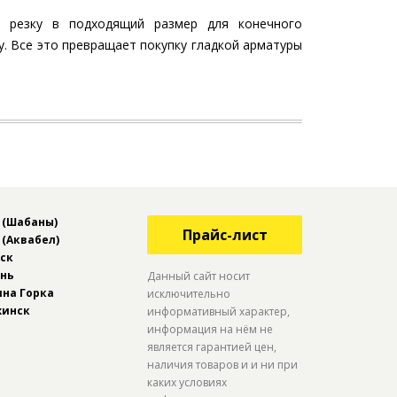
и резку в подходящий размер для конечного
у. Все это превращает покупку гладкой арматуры
 (Шабаны)
Прайс-лист
 (Аквабел)
йск
ень
Данный сайт носит
ина Горка
исключительно
жинск
информативный характер,
информация на нём не
является гарантией цен,
наличия товаров и и ни при
каких условиях