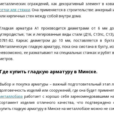
металлических ограждений, как декоративный элемент в ков
сетки для стяжки
. Она применяется в строительстве: анкерный
или кирпичных стен между собой внутри дома.
Гладкая арматура А1 производится диаметрами от 6 мм до
углеродистые, так и легированные виды стали (Д16, СтЗпс, Ст
5781-82. Каркас диаметром до 10 мм, поставляется в бухт
Металлическую гладкую арматуру, пока она смотана в бухту, и
невозможно, ее разматывают на специальных станках и рубят в
метров.
Где купить гладкую арматуру в Минске.
Выбор и покупка арматуры – важный подготовительный этап л
долговечность изделий или сооружений, где она будет применя
металлобаза
работает с хорошо себя зарекомендовавшими на
сортамент изделия отличного качества, что подтверждено 
купить гладкую арматуру в Минске на металлобазе можно не сом