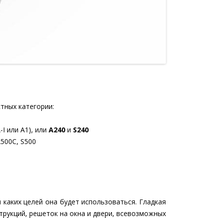
тных категории:
I или А1), или
А240
и
S240
 А500С, S500
 каких целей она будет использоваться. Гладкая
рукций, решеток на окна и двери, всевозможных