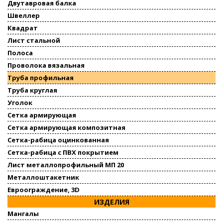
Двутавровая балка
Швеллер
Квадрат
Лист стальной
Полоса
Проволока вязальная
Труба профильная
Труба круглая
Уголок
Сетка армирующая
Сетка армирующая композитная
Сетка-рабица оцинкованная
Сетка-рабица с ПВХ покрытием
Лист металлопрофильный МП 20
Металлоштакетник
Евроограждение, 3D
ИЗДЕЛИЯ
Мангалы