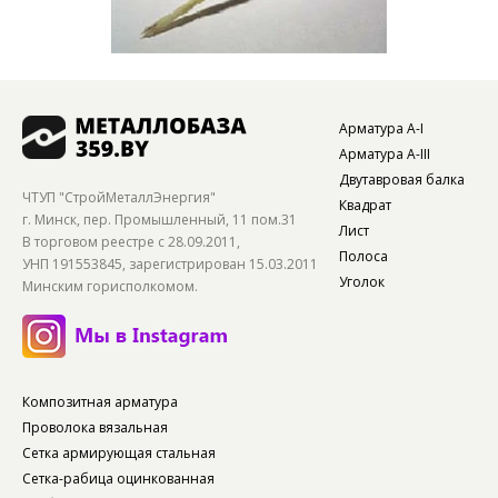
Арматура А-I
Арматура А-III
Двутавровая балка
ЧТУП "СтройМеталлЭнергия"
Квадрат
г. Минск, пер. Промышленный, 11 пом.31
Лист
В торговом реестре с 28.09.2011,
Полоса
УНП 191553845, зарегистрирован 15.03.2011
Уголок
Минским горисполкомом.
Композитная арматура
Проволока вязальная
Сетка армирующая стальная
Сетка-рабица оцинкованная